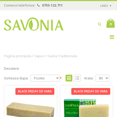
Comenzi telefonice:
0755-122.711
LINKS
0
/
/
Pagina principala
Sapun
Gama Traditionala
Desctiere
Sorteaza dupa:
Arata:
BLACK FRIDAY DE VARA
BLACK FRIDAY DE VARA