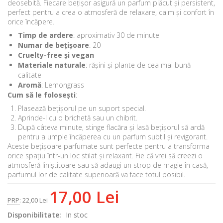
deosebită. Fiecare bețișor asigură un parfum plăcut și persistent,
perfect pentru a crea o atmosferă de relaxare, calm și confort în
orice încăpere.
Timp de ardere
: aproximativ 30 de minute
Numar de bețișoare
: 20
Cruelty-free și vegan
Materiale naturale
: rășini și plante de cea mai bună
calitate
Aromă
: Lemongrass
Cum să le folosești
:
Plasează bețișorul pe un suport special.
Aprinde-l cu o brichetă sau un chibrit.
După câteva minute, stinge flacăra și lasă bețișorul să ardă
pentru a umple încăperea cu un parfum subtil și revigorant.
Aceste bețișoare parfumate sunt perfecte pentru a transforma
orice spațiu într-un loc stilat și relaxant. Fie că vrei să creezi o
atmosferă liniștitoare sau să adaugi un strop de magie în casă,
parfumul lor de calitate superioară va face totul posibil.
17,00 Lei
PRP
:
22,00 Lei
Disponibilitate:
In stoc