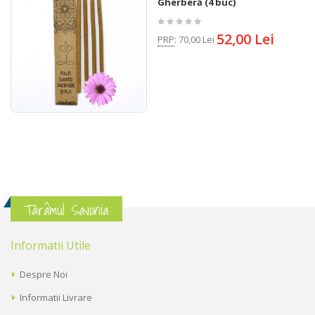
Gherberă (4 buc)
52,00 Lei
PRP
:
70,00 Lei
Tărâmul Savonia
Informatii Utile
Despre Noi
Informatii Livrare