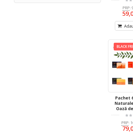
PRP
:
59,
Adau
BLACK FR
Pachet 
Naturale
Oază de
PRP
:
1
79,