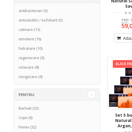
Natural Sa
Sa
antibacterian
(3)
anticelulitic / exfoliant
(5)
PRP
:
59,
calmare
(13)
Adau
emolient
(16)
hidratare
(10)
regenerare
(9)
BLACK FR
relaxare
(8)
revigorare
(9)
PENTRU:
Barbati
(32)
Set 5 b
Copii
(6)
Natural
Argan,
Femei
(32)