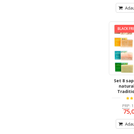
Adau
BLACK FR
Set 8 sa
natura
Traditi
PRP
:
1
75,
Adau