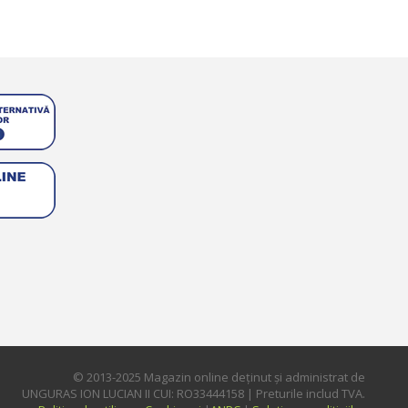
© 2013-2025 Magazin online deţinut şi administrat de
UNGURAS ION LUCIAN II CUI: RO33444158 | Preturile includ TVA.