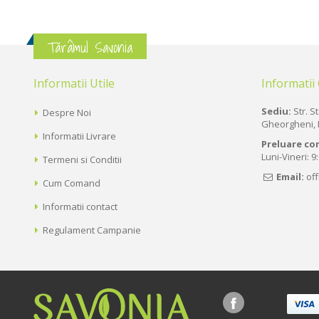
Tărâmul Savonia
Informatii Utile
Informatii
Sediu:
Str. St
Despre Noi
Gheorgheni, 
Informatii Livrare
Preluare co
Luni-Vineri: 9
Termeni si Conditii
Email:
of
Cum Comand
Informatii contact
Regulament Campanie