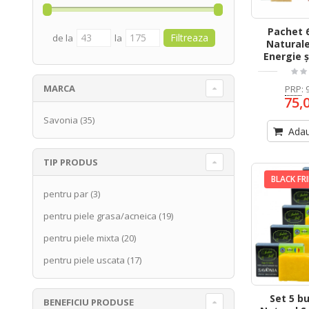
Pachet 
de la
la
Naturale
Energie ș
MARCA
PRP
:
75,
Savonia
(35)
Adau
TIP PRODUS
BLACK FR
pentru par
(3)
pentru piele grasa/acneica
(19)
pentru piele mixta
(20)
pentru piele uscata
(17)
Set 5 b
BENEFICIU PRODUSE