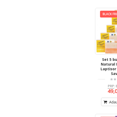
BLACK FR
Set 5 b
Natural 
Laptisor
Sa
PRP
:
49,
Adau