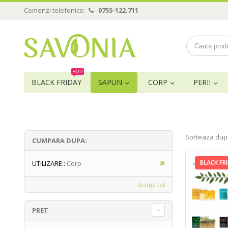
Comenzi telefonice:
0755-122.711
HOT!
BLACK FRIDAY
SAPUN
CORP
PERII
Sorteaza dup
CUMPARA DUPA:
BLACK FR
UTILIZARE::
Corp
Sterge tot
PRET