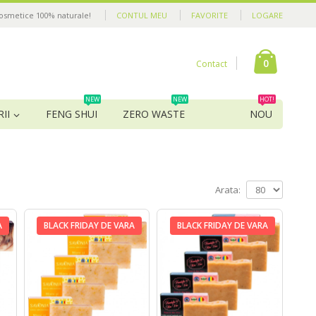
cosmetice 100% naturale!
CONTUL MEU
FAVORITE
LOGARE
0
Contact
NEW
NEW
HOT!
II
FENG SHUI
ZERO WASTE
NOU
Arata:
A
BLACK FRIDAY DE VARA
BLACK FRIDAY DE VARA