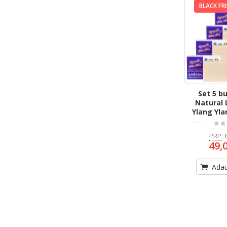
BLACK FR
Set 5 b
Natural 
Ylang Yla
PRP
:
49,
Adau