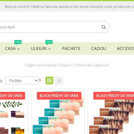
Bine ați venit în Tărâmul Savonia, atelierul din inima munților unde producem 
NEW
NEW
CASA
ULEIURI
PACHETE
CADOU
ACCESOR
/
/
Pagina principala
Sapun
Seturi de Sapunuri
a:
IDAY DE VARA
BLACK FRIDAY DE VARA
BLACK FRIDAY DE VAR