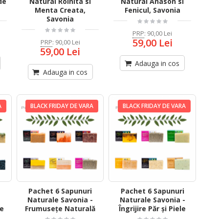
de
Natural Roinita si
Natural Anason si
Menta Creata,
Fenicul, Savonia
Savonia
PRP
:
90,00 Lei
59,00 Lei
PRP
:
90,00 Lei
59,00 Lei
Adauga in cos
Adauga in cos
A
BLACK FRIDAY DE VARA
BLACK FRIDAY DE VARA
Pachet 6 Sapunuri
Pachet 6 Sapunuri
-
Naturale Savonia -
Naturale Savonia -
re
Frumusețe Naturală
Îngrijire Păr și Piele