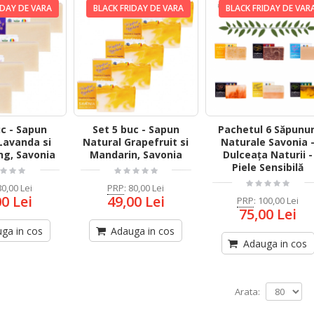
IDAY DE VARA
BLACK FRIDAY DE VARA
BLACK FRIDAY DE VAR
uc - Sapun
Set 5 buc - Sapun
Pachetul 6 Săpunur
Lavanda si
Natural Grapefruit si
Naturale Savonia 
ng, Savonia
Mandarin, Savonia
Dulceața Naturii -
Piele Sensibilă
80,00 Lei
PRP
:
80,00 Lei
00 Lei
49,00 Lei
PRP
:
100,00 Lei
75,00 Lei
ga in cos
Adauga in cos
Adauga in cos
Arata: