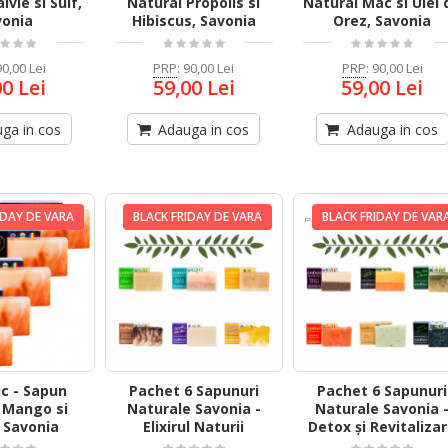
lvie si Sulf,
Natural Propolis si
Natural Mac si Ulei 
vonia
Hibiscus, Savonia
Orez, Savonia
90,00 Lei
PRP
:
90,00 Lei
PRP
:
90,00 Lei
00 Lei
59,00 Lei
59,00 Lei
ga in cos
Adauga in cos
Adauga in cos
IDAY DE VARA
BLACK FRIDAY DE VARA
BLACK FRIDAY DE VAR
uc - Sapun
Pachet 6 Sapunuri
Pachet 6 Sapunuri
 Mango si
Naturale Savonia -
Naturale Savonia 
 Savonia
Elixirul Naturii
Detox și Revitaliza