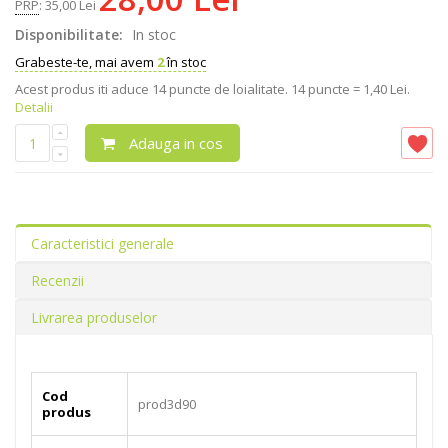
PRP
:
35,00 Lei
Disponibilitate:
In stoc
Grabeste-te, mai avem
2
în stoc
Acest produs iti aduce
14
puncte de loialitate.
14 puncte = 1,40 Lei.
Detalii
Adauga in cos
Caracteristici generale
Recenzii
Livrarea produselor
Cod
prod3d90
produs