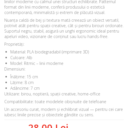
liniilor moderne cu calmul unei structuri echilibrate. Patternul
format din linii moderne, conferă produsului o estetică
contemporană, minimalistă și extrem de plăcută vizual.
Nuanța caldă de bej și textura mată creează un obiect versatil,
potrivit atât pentru spații creative, cât și pentru birouri ordonate.
Suportul negru, stabil, asigură un unghi ergonomic ideal pentru
apeluri video, vizionare de conținut sau lucru hands-free.
Proprietăți:
Material: PLA biodegradabil (imprimare 3D)
Culoare: Alb
Model: Ritmic – linii moderne
Dimensiuni:
Înălțime: 15 cm
Lățime: 8 cm
Adâncime: 7 cm
Utilizare: birou, noptieră, spații creative, home-office
Compatibilitate: toate modelele obișnuite de telefoane
Un accesoriu curat, modern și echilibrat vizual — pentru cei care
iubesc liniile precise și obiectele gândite cu sens.
28,00 Lei