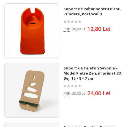
Suport de Pahar pentru Birou, cu
Prindere, Portocaliu
12,80 Lei
PRP
:
20,00 Lei
Suport de Telefon Savonia –
Model Pietre Zen, imprimat 3D,
Bej, 15 × 8 × 7 cm
24,00 Lei
PRP
:
35,00 Lei