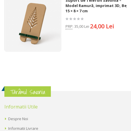
Suport de Telefon Savonia –
Model Ramură, imprimat 3D, Bej,
15 × 8 × 7 cm
24,00 Lei
PRP
:
35,00 Lei
Tărâmul Savonia
Informatii Utile
Despre Noi
Informatii Livrare