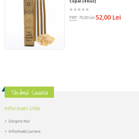
Copal (4 buc)
52,00 Lei
PRP
:
70,00 Lei
Tărâmul Savonia
Informatii Utile
Despre Noi
Informatii Livrare