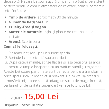
deosebită. Fiecare bețișor asigură un parfum plăcut și persistent,
perfect pentru a crea o atmosferă de relaxare, calm și confort în
orice încăpere.
Timp de ardere
: aproximativ 30 de minute
Numar de bețișoare
: 15
Cruelty-free și vegan
Materiale naturale
: rășini și plante de cea mai bună
calitate
Aromă
: Scortisoara
Cum să le folosești
:
Plasează bețișorul pe un suport special.
Aprinde-l cu o brichetă sau un chibrit.
După câteva minute, stinge flacăra și lasă bețișorul să ardă
pentru a umple încăperea cu un parfum subtil și revigorant.
Aceste bețișoare parfumate sunt perfecte pentru a transforma
orice spațiu într-un loc stilat și relaxant. Fie că vrei să creezi o
atmosferă liniștitoare sau să adaugi un strop de magie în casă,
parfumul lor de calitate superioară va face totul posibil.
15,00 Lei
PRP
:
20,00 Lei
Disponibilitate:
In stoc