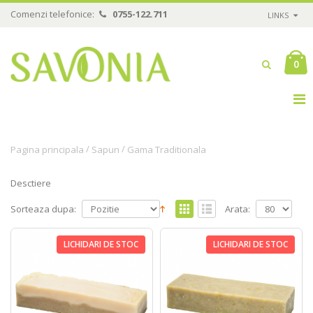
Comenzi telefonice:
0755-122.711
LINKS
0
/
/
Pagina principala
Sapun
Gama Traditionala
Desctiere
Sorteaza dupa:
Arata:
LICHIDARI DE STOC
LICHIDARI DE STOC