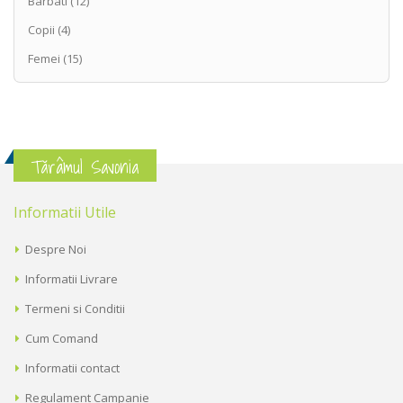
Barbati
(12)
Copii
(4)
Femei
(15)
Tărâmul Savonia
Informatii Utile
Despre Noi
Informatii Livrare
Termeni si Conditii
Cum Comand
Informatii contact
Regulament Campanie