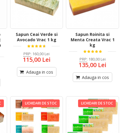
p
Sapun Ceai Verde si
Sapun Roinita si
c
Avocado Vrac 1 kg
Menta Creata Vrac 1
a
kg
PRP
:
160,00 Lei
115,00 Lei
PRP
:
180,00 Lei
135,00 Lei
Adauga in cos
Adauga in cos
C
LICHIDARI DE STOC
LICHIDARI DE STOC