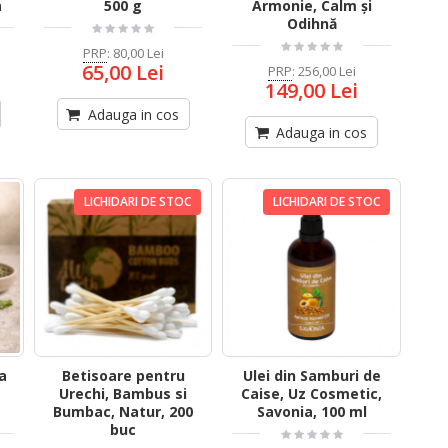
a
500 g
Armonie, Calm și
Odihnă
PRP
:
80,00 Lei
65,00 Lei
PRP
:
256,00 Lei
149,00 Lei
Adauga in cos
Adauga in cos
LICHIDARI DE STOC
LICHIDARI DE STOC
la
Betisoare pentru
Ulei din Samburi de
Urechi, Bambus si
Caise, Uz Cosmetic,
Bumbac, Natur, 200
Savonia, 100 ml
buc