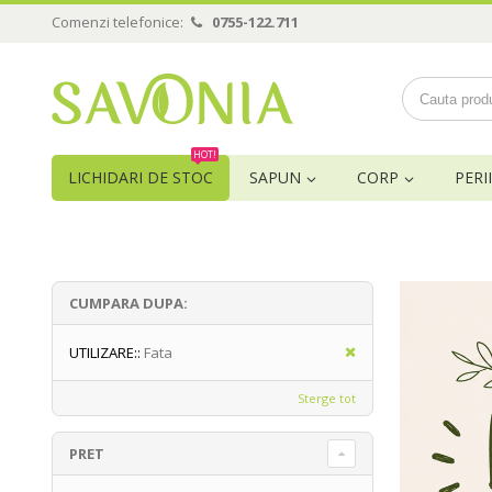
Comenzi telefonice:
0755-122.711
HOT!
LICHIDARI DE STOC
SAPUN
CORP
PERII
CUMPARA DUPA:
UTILIZARE::
Fata
Sterge tot
PRET