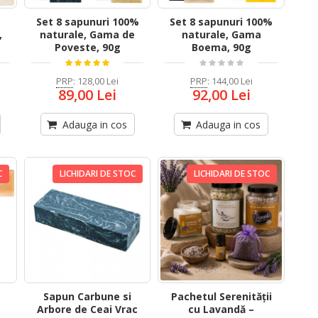
Set 8 sapunuri 100%
Set 8 sapunuri 100%
,
naturale, Gama de
naturale, Gama
Poveste, 90g
Boema, 90g
PRP
:
128,00 Lei
PRP
:
144,00 Lei
89,00 Lei
92,00 Lei
Adauga in cos
Adauga in cos
C
LICHIDARI DE STOC
LICHIDARI DE STOC
Sapun Carbune si
Pachetul Serenității
Arbore de Ceai Vrac
cu Lavandă –