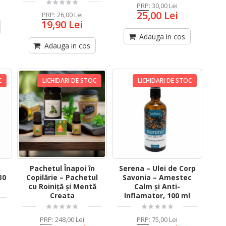
PRP
:
30,00 Lei
25,00 Lei
PRP
:
26,00 Lei
19,90 Lei
Adauga in cos
Adauga in cos
C
LICHIDARI DE STOC
LICHIDARI DE STOC
Pachetul Înapoi în
Serena – Ulei de Corp
30
Copilărie – Pachetul
Savonia – Amestec
cu Roiniță și Mentă
Calm și Anti-
Creata
Inflamator, 100 ml
PRP
:
248,00 Lei
PRP
:
75,00 Lei