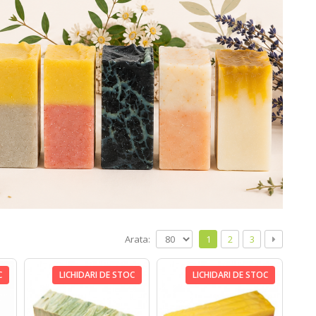
Arata:
1
2
3
C
LICHIDARI DE STOC
LICHIDARI DE STOC