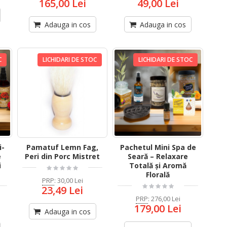
165,00 Lei
49,00 Lei
Adauga in cos
Adauga in cos
C
LICHIDARI DE STOC
LICHIDARI DE STOC
i-
Pamatuf Lemn Fag,
Pachetul Mini Spa de
e
Peri din Porc Mistret
Seară – Relaxare
i
Totală și Aromă
Florală
PRP
:
30,00 Lei
23,49 Lei
PRP
:
276,00 Lei
179,00 Lei
Adauga in cos