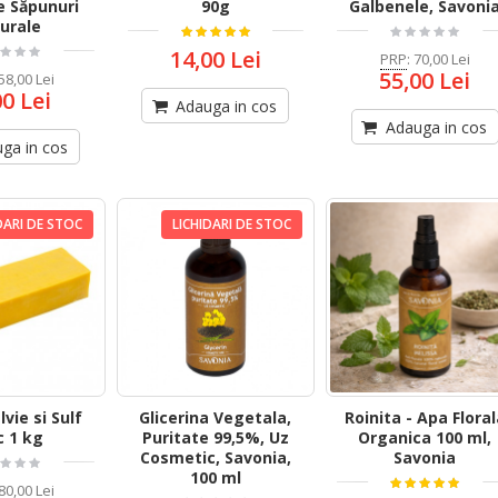
e Săpunuri
90g
Galbenele, Savoni
urale
14,00 Lei
PRP
:
70,00 Lei
55,00 Lei
58,00 Lei
00 Lei
Adauga in cos
Adauga in cos
ga in cos
DARI DE STOC
LICHIDARI DE STOC
vie si Sulf
Glicerina Vegetala,
Roinita - Apa Flora
c 1 kg
Puritate 99,5%, Uz
Organica 100 ml,
Cosmetic, Savonia,
Savonia
100 ml
80,00 Lei