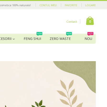
cosmetice 100% naturale!
CONTUL MEU
FAVORITE
LOGARE
0
Contact
NEW
NEW
HOT!
CESORII
FENG SHUI
ZERO WASTE
NOU