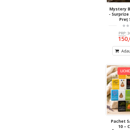
Mystery 
- Surprize
Preț 
PRP
:
3
150,
Adau
LICHI
Pachet S
10 – 