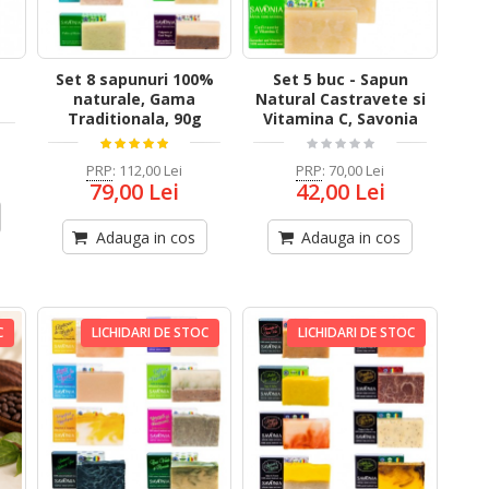
Set 8 sapunuri 100%
Set 5 buc - Sapun
naturale, Gama
Natural Castravete si
Traditionala, 90g
Vitamina C, Savonia
PRP
:
112,00 Lei
PRP
:
70,00 Lei
79,00 Lei
42,00 Lei
Adauga in cos
Adauga in cos
C
LICHIDARI DE STOC
LICHIDARI DE STOC