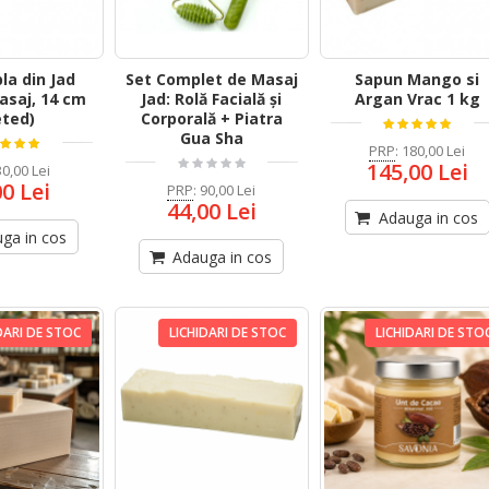
la din Jad
Set Complet de Masaj
Sapun Mango si
asaj, 14 cm
Jad: Rolă Facială și
Argan Vrac 1 kg
eted)
Corporală + Piatra
Gua Sha
PRP
:
180,00 Lei
145,00 Lei
30,00 Lei
00 Lei
PRP
:
90,00 Lei
44,00 Lei
Adauga in cos
ga in cos
Adauga in cos
DARI DE STOC
LICHIDARI DE STOC
LICHIDARI DE STO