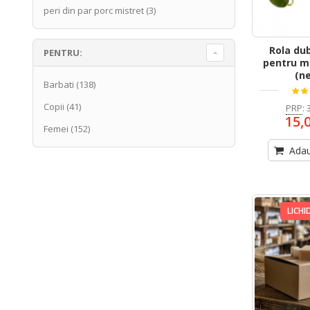
peri din par porc mistret
(3)
Rola dub
PENTRU:
pentru m
(n
Barbati
(138)
Copii
(41)
PRP
:
15,
Femei
(152)
Adau
LICHI