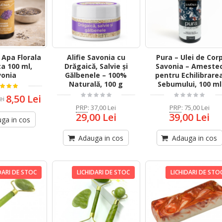
 Apa Florala
Alifie Savonia cu
Pura – Ulei de Cor
a 100 ml,
Drăgaică, Salvie și
Savonia – Ameste
vonia
Gălbenele – 100%
pentru Echilibrare
Naturală, 100 g
Sebumului, 100 ml
8,50 Lei
ei
PRP
:
37,00 Lei
PRP
:
75,00 Lei
29,00 Lei
39,00 Lei
ga in cos
Adauga in cos
Adauga in cos
DARI DE STOC
LICHIDARI DE STOC
LICHIDARI DE STO