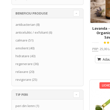
BENEFICIU PRODUSE
antibacterian
(8)
Lavanda -
anticelulitic / exfoliant
(6)
Organic
Sa
calmare
(51)
emolient
(40)
PRP
:
25,00 L
hidratare
(43)
Adau
regenerare
(36)
relaxare
(20)
revigorare
(25)
LICHI
TIP PERI
peri din lemn
(1)