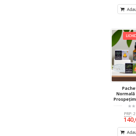
Adau
LICHI
Pachet
Normală 
Prospețim
PRP
:
2
140,
Adau