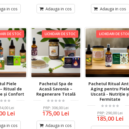
ga in cos
Adauga in cos
Adauga in cos
DARI DE STOC
LICHIDARI DE STOC
LICHIDARI DE STO
ul Piele
Pachetul Spa de
Pachetul Ritual Ant
– Ritual de
Acasă Savonia –
Aging pentru Piel
e și Confort
Regenerare Totală
Uscată - Nutriție ș
Fermitate
14,00 Lei
PRP
:
306,00 Lei
00 Lei
175,00 Lei
PRP
:
290,00 Lei
185,00 Lei
ga in cos
Adauga in cos