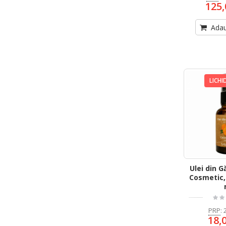
125,
Adau
LICHI
Ulei din G
Cosmetic,
PRP
:
18,