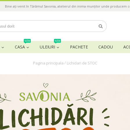
Bine ați venit în Tărâmul Savonia, atelierul din inima munților unde producem 
NEW
NEW
CASA
ULEIURI
PACHETE
CADOU
AC
/
Pagina principala
Lichidari de STOC