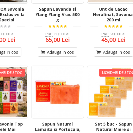
BOX Savonia
Sapun Lavanda si
Unt de Cacao
 Exclusive la
Ylang Ylang Vrac 500
Nerafinat, Savonia
Special
g
200 ml
00,00 Lei
PRP
:
80,00 Lei
PRP
:
90,00 Lei
00 Lei
65,00 Lei
45,00 Lei
ga in cos
Adauga in cos
Adauga in cos
DARI DE STOC
LICHIDARI DE STO
avonia Top
Sapun Natural
Set 5 buc - Sapun
Cele Mai
Lamaita si Portocala,
Natural Miere si