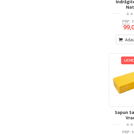
Îndrăgit
Nat
PRP
:
1
99,
Adau
LICHI
Sapun Sal
Vra
PRP
:
1